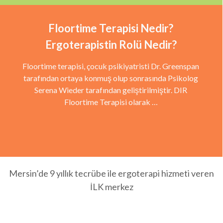
Floortime Terapisi Nedir?
Ergoterapistin Rolü Nedir?
Floortime terapisi, çocuk psikiyatristi Dr. Greenspan
tarafından ortaya konmuş olup sonrasında Psikolog
Serena Wieder tarafından geliştirilmiştir. DIR
Floortime Terapisi olarak …
Mersin’de 9 yıllık tecrübe ile ergoterapi hizmeti veren
İLK merkez